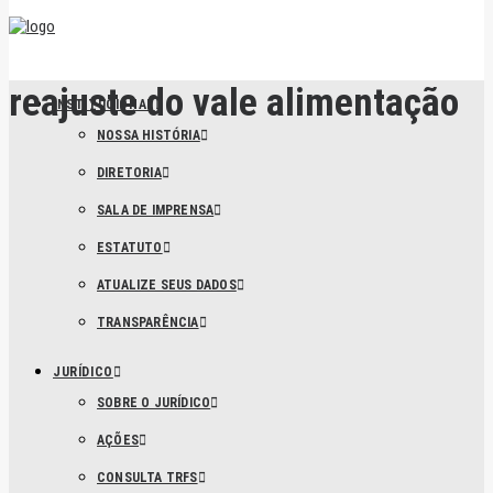
reajuste do vale alimentação
INSTITUCIONAL
NOSSA HISTÓRIA
DIRETORIA
SALA DE IMPRENSA
ESTATUTO
ATUALIZE SEUS DADOS
TRANSPARÊNCIA
JURÍDICO
SOBRE O JURÍDICO
AÇÕES
CONSULTA TRFS