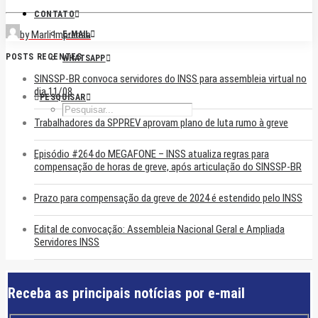
CONTATO
by Marli Imprensa
E-MAIL
POSTS RECENTES
WHATSAPP
SINSSP-BR convoca servidores do INSS para assembleia virtual no
dia 11/08
PESQUISAR
Trabalhadores da SPPREV aprovam plano de luta rumo à greve
Episódio #264 do MEGAFONE – INSS atualiza regras para
compensação de horas de greve, após articulação do SINSSP-BR
Prazo para compensação da greve de 2024 é estendido pelo INSS
Edital de convocação: Assembleia Nacional Geral e Ampliada
Servidores INSS
Receba as principais notícias por e-mail