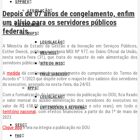
SPPREV
LEGISLAÇÃO
Depois de 07 anos de congelamento, enfim
um alívio para os servidores públicos
PREVIDÊNCIA
federais
RGPS
LEGISLAÇÃO
A Ministra de Estado da Gestão e da Inovação em Serviços Públicos,
Esther Dweck, publicou a portaria MGI Nº 977, no Diário Oficial da União,
MEU INSS
nesta sexta-feira (31), que trata do reajuste do vale alimentação dos
servidores públicos federais.
SITE DO INSS
A
medida
dá continuidade ao andamento do cumprimento do Termo de
FIQUE SABENDO
Acordo n° 1/2023 que dispõe sobre o reajuste dos salários dos servidores
do executivo, assinado na sexta-feira, dia 24/03.
RPPS
Com a formalização do termo, por meio da publicação no DOU, fica fixado
LEGISLAÇÃO
o valor mensal do auxílio-alimentação dos servidores do executivo no
valor de R$ 658,00 (seiscentos e cinquenta e oito reais), em todo o
ENTENDENDO A REFORMA
território nacional,
com efeitos financeiros a partir do dia 1º de maio de
2023.
SESC
Clique aqui
e leia na íntegra a publicação no DOU.
FAQ