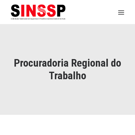
INSTITUCIONAL
JURÍDICO
Procuradoria Regional do
INSS
Trabalho
SPPREV
PREVIDÊNCIA
SESC
FAQ