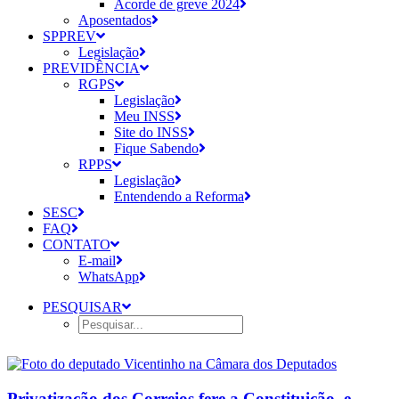
Acorde de greve 2024
Aposentados
SPPREV
Legislação
PREVIDÊNCIA
RGPS
Legislação
Meu INSS
Site do INSS
Fique Sabendo
RPPS
Legislação
Entendendo a Reforma
SESC
FAQ
CONTATO
E-mail
WhatsApp
PESQUISAR
Privatização dos Correios fere a Constituição, e