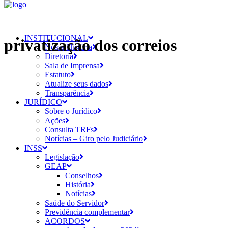
INSTITUCIONAL
privatização dos correios
Nossa História
Diretoria
Sala de Imprensa
Estatuto
Atualize seus dados
Transparência
JURÍDICO
Sobre o Jurídico
Ações
Consulta TRFs
Notícias – Giro pelo Judiciário
INSS
Legislação
GEAP
Conselhos
História
Notícias
Saúde do Servidor
Previdência complementar
ACORDOS