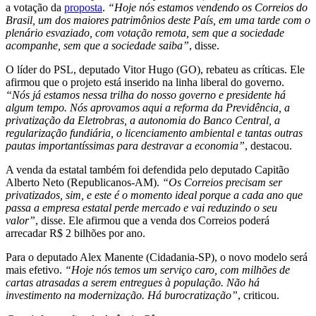
a votação da
proposta
.
“Hoje nós estamos vendendo os Correios do
Brasil, um dos maiores patrimônios deste País, em uma tarde com o
plenário esvaziado, com votação remota, sem que a sociedade
acompanhe, sem que a sociedade saiba”
, disse.
O líder do PSL, deputado Vitor Hugo (GO), rebateu as críticas. Ele
afirmou que o projeto está inserido na linha liberal do governo.
“Nós já estamos nessa trilha do nosso governo e presidente há
algum tempo. Nós aprovamos aqui a reforma da Previdência, a
privatização da Eletrobras, a autonomia do Banco Central, a
regularização fundiária, o licenciamento ambiental e tantas outras
pautas importantíssimas para destravar a economia”
, destacou.
A venda da estatal também foi defendida pelo deputado Capitão
Alberto Neto (Republicanos-AM).
“Os Correios precisam ser
privatizados, sim, e este é o momento ideal porque a cada ano que
passa a empresa estatal perde mercado e vai reduzindo o seu
valor”
, disse. Ele afirmou que a venda dos Correios poderá
arrecadar R$ 2 bilhões por ano.
Para o deputado Alex Manente (Cidadania-SP), o novo modelo será
mais efetivo.
“Hoje nós temos um serviço caro, com milhões de
cartas atrasadas a serem entregues à população. Não há
investimento na modernização. Há burocratização”
, criticou.