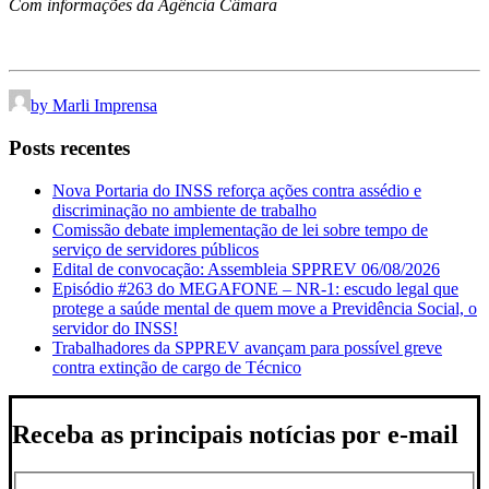
Com informações da Agência Câmara
by Marli Imprensa
Posts recentes
Nova Portaria do INSS reforça ações contra assédio e
discriminação no ambiente de trabalho
Comissão debate implementação de lei sobre tempo de
serviço de servidores públicos
Edital de convocação: Assembleia SPPREV 06/08/2026
Episódio #263 do MEGAFONE – NR-1: escudo legal que
protege a saúde mental de quem move a Previdência Social, o
servidor do INSS!
Trabalhadores da SPPREV avançam para possível greve
contra extinção de cargo de Técnico
Receba as principais notícias por e-mail