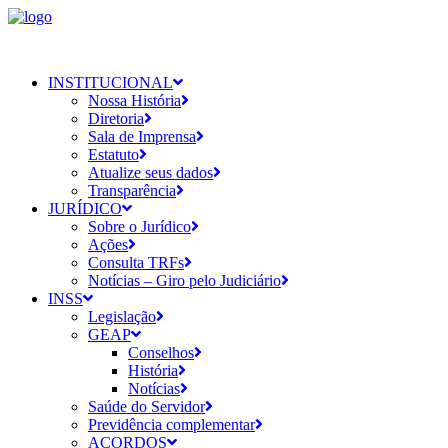
INSTITUCIONAL
Nossa História
Diretoria
Sala de Imprensa
Estatuto
Atualize seus dados
Transparência
JURÍDICO
Sobre o Jurídico
Ações
Consulta TRFs
Notícias – Giro pelo Judiciário
INSS
Legislação
GEAP
Conselhos
História
Notícias
Saúde do Servidor
Previdência complementar
ACORDOS