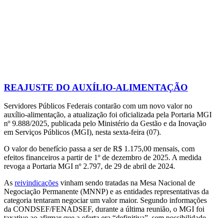
REAJUSTE DO AUXÍLIO-ALIMENTAÇÃO
Servidores Públicos Federais contarão com um novo valor no
auxílio-alimentação, a atualização foi oficializada pela Portaria MGI
nº 9.888/2025, publicada pelo Ministério da Gestão e da Inovação
em Serviços Públicos (MGI), nesta sexta-feira (07).
O valor do benefício passa a ser de R$ 1.175,00 mensais, com
efeitos financeiros a partir de 1º de dezembro de 2025. A medida
revoga a Portaria MGI nº 2.797, de 29 de abril de 2024.
As
reivindicações
vinham sendo tratadas na Mesa Nacional de
Negociação Permanente (MNNP) e as entidades representativas da
categoria tentaram negociar um valor maior. Segundo informações
da CONDSEF/FENADSEF, durante a última reunião, o MGI foi
taxativo ao afirmar que a oferta era “definitiva”, sem possibilidade