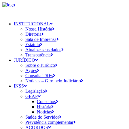
INSTITUCIONAL
Nossa História
Diretoria
Sala de Imprensa
Estatuto
Atualize seus dados
Transparência
JURÍDICO
Sobre o Jurídico
Ações
Consulta TRFs
Notícias – Giro pelo Judiciário
INSS
Legislação
GEAP
Conselhos
História
Notícias
Saúde do Servidor
Previdência complementar
ACORDOS