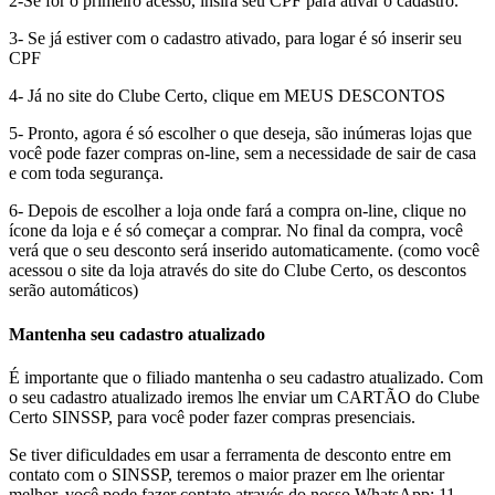
2-Se for o primeiro acesso, insira seu CPF para ativar o cadastro.
3- Se já estiver com o cadastro ativado, para logar é só inserir seu
CPF
4- Já no site do Clube Certo, clique em MEUS DESCONTOS
5- Pronto, agora é só escolher o que deseja, são inúmeras lojas que
você pode fazer compras on-line, sem a necessidade de sair de casa
e com toda segurança.
6- Depois de escolher a loja onde fará a compra on-line, clique no
ícone da loja e é só começar a comprar. No final da compra, você
verá que o seu desconto será inserido automaticamente. (como você
acessou o site da loja através do site do Clube Certo, os descontos
serão automáticos)
Mantenha seu cadastro atualizado
É importante que o filiado mantenha o seu cadastro atualizado. Com
o seu cadastro atualizado iremos lhe enviar um CARTÃO do Clube
Certo SINSSP, para você poder fazer compras presenciais.
Se tiver dificuldades em usar a ferramenta de desconto entre em
contato com o SINSSP, teremos o maior prazer em lhe orientar
melhor, você pode fazer contato através do nosso WhatsApp: 11