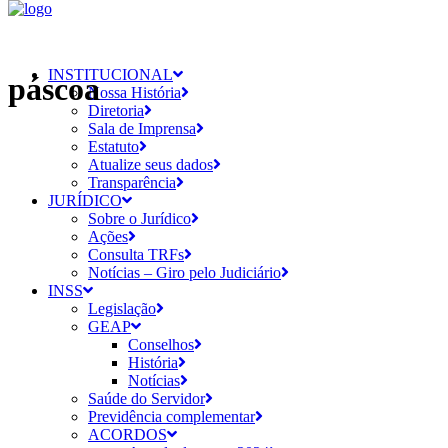
INSTITUCIONAL
páscoa
Nossa História
Diretoria
Sala de Imprensa
Estatuto
Atualize seus dados
Transparência
JURÍDICO
Sobre o Jurídico
Ações
Consulta TRFs
Notícias – Giro pelo Judiciário
INSS
Legislação
GEAP
Conselhos
História
Notícias
Saúde do Servidor
Previdência complementar
ACORDOS