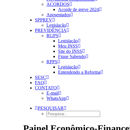
ACORDOS
Acorde de greve 2024
Aposentados
SPPREV
Legislação
PREVIDÊNCIA
RGPS
Legislação
Meu INSS
Site do INSS
Fique Sabendo
RPPS
Legislação
Entendendo a Reforma
SESC
FAQ
CONTATO
E-mail
WhatsApp
PESQUISAR
Painel Econômico-Finance