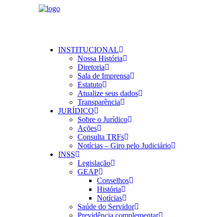
INSTITUCIONAL
Nossa História
Diretoria
Sala de Imprensa
Estatuto
Atualize seus dados
Transparência
JURÍDICO
Sobre o Jurídico
Ações
Consulta TRFs
Notícias – Giro pelo Judiciário
INSS
Legislação
GEAP
Conselhos
História
Notícias
Saúde do Servidor
Previdência complementar