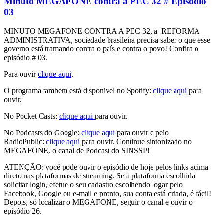
Minuto MEGAFONE contra a PEC 32 # Episódio
03
MINUTO MEGAFONE CONTRA A PEC 32, a REFORMA
ADMINISTRATIVA, sociedade brasileira precisa saber o que esse
governo está tramando contra o país e contra o povo! Confira o
episódio # 03.
Para ouvir
clique aqui
.
O programa também está disponível no Spotify:
clique aqui
para
ouvir.
No Pocket Casts:
clique aqui
para ouvir.
No Podcasts do Google:
clique aqui
para ouvir e pelo
RadioPublic:
clique aqui
para ouvir. Continue sintonizado no
MEGAFONE, o canal de Podcast do SINSSP!
ATENÇÃO: você pode ouvir o episódio de hoje pelos links acima
direto nas plataformas de streaming. Se a plataforma escolhida
solicitar login, efetue o seu cadastro escolhendo logar pelo
Facebook, Google ou e-mail e pronto, sua conta está criada, é fácil!
Depois, só localizar o MEGAFONE, seguir o canal e ouvir o
episódio 26.