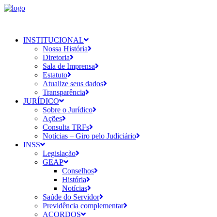
INSTITUCIONAL
Nossa História
Diretoria
Sala de Imprensa
Estatuto
Atualize seus dados
Transparência
JURÍDICO
Sobre o Jurídico
Ações
Consulta TRFs
Notícias – Giro pelo Judiciário
INSS
Legislação
GEAP
Conselhos
História
Notícias
Saúde do Servidor
Previdência complementar
ACORDOS