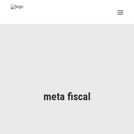
INSTITUCIONAL
JURÍDICO
INSS
SPPREV
PREVIDÊNCIA
meta fiscal
SESC
FAQ