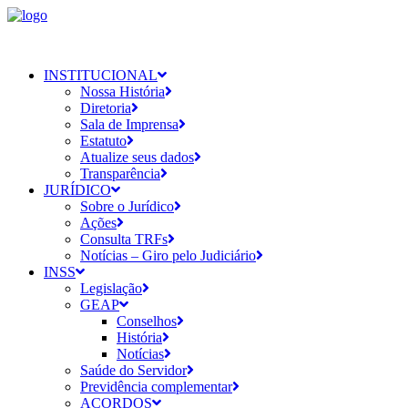
INSTITUCIONAL
Nossa História
Diretoria
Sala de Imprensa
Estatuto
Atualize seus dados
Transparência
JURÍDICO
Sobre o Jurídico
Ações
Consulta TRFs
Notícias – Giro pelo Judiciário
INSS
Legislação
GEAP
Conselhos
História
Notícias
Saúde do Servidor
Previdência complementar
ACORDOS