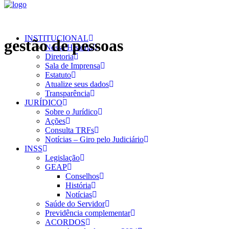
INSTITUCIONAL
gestão de pessoas
Nossa História
Diretoria
Sala de Imprensa
Estatuto
Atualize seus dados
Transparência
JURÍDICO
Sobre o Jurídico
Ações
Consulta TRFs
Notícias – Giro pelo Judiciário
INSS
Legislação
GEAP
Conselhos
História
Notícias
Saúde do Servidor
Previdência complementar
ACORDOS