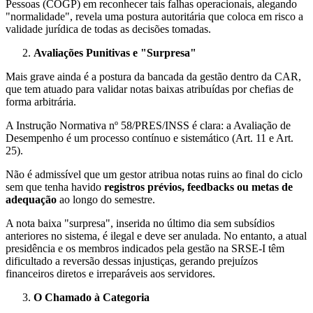
Pessoas (COGP) em reconhecer tais falhas operacionais, alegando
"normalidade", revela uma postura autoritária que coloca em risco a
validade jurídica de todas as decisões tomadas.
Avaliações Punitivas e "Surpresa"
Mais grave ainda é a postura da bancada da gestão dentro da CAR,
que tem atuado para validar notas baixas atribuídas por chefias de
forma arbitrária.
A Instrução Normativa nº 58/PRES/INSS é clara: a Avaliação de
Desempenho é um processo contínuo e sistemático (Art. 11 e Art.
25).
Não é admissível que um gestor atribua notas ruins ao final do ciclo
sem que tenha havido
registros prévios, feedbacks ou metas de
adequação
ao longo do semestre.
A nota baixa "surpresa", inserida no último dia sem subsídios
anteriores no sistema, é ilegal e deve ser anulada. No entanto, a atual
presidência e os membros indicados pela gestão na SRSE-I têm
dificultado a reversão dessas injustiças, gerando prejuízos
financeiros diretos e irreparáveis aos servidores.
O Chamado à Categoria