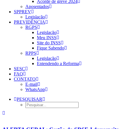
Acorde de greve 2024
Aposentados
SPPREV
Legislação
PREVIDÊNCIA
RGPS
Legislação
Meu INSS
Site do INSS
Fique Sabendo
RPPS
Legislação
Entendendo a Reforma
SESC
FAQ
CONTATO
E-mail
WhatsApp
PESQUISAR