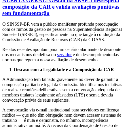
ALERTA GERAL: Gestão da SRSE-I desrespeita
composição da CAR e valida avaliações punitivas
sem fundamentação
O SINSSP-BR vem a público manifestar profunda preocupação
com os rumos da gestão de pessoas na Superintendência Regional
Sudeste I (SRSE-I), especificamente no que tange à condução da
Comissão de Avaliação de Recursos (CAR) da GDASS.
Relatos recentes apontam para um cenário alarmante de desmonte
dos mecanismos de defesa do
servidor
e de descumprimento das
normas que regem a nossa avaliação de desempenho.
Descaso com a Legalidade e a Composição da CAR
A Administração tem falhado gravemente no dever de garantir a
composição paritária e legal da Comissão. Identificamos tentativas
de realizar reuniões deliberativas sem a convocação adequada de
membros titulares legalmente afastados (LTS) e sem a devida
convocação prévia de seus suplentes.
A convocação via e-mail institucional para servidores em licença
médica — que não têm obrigação nem devem acessar sistemas de
trabalho — é nula e demonstra, no mínimo, incompetência
administrativa ou má-fé. A recusa da Coordenação de Gestão de