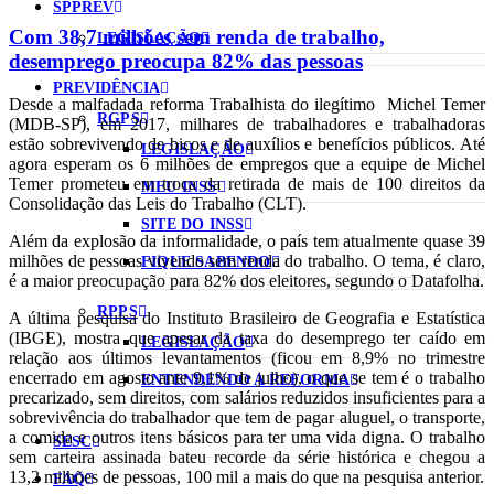
SPPREV
Com 38,7 milhões sem renda de trabalho,
LEGISLAÇÃO
desemprego preocupa 82% das pessoas
PREVIDÊNCIA
Desde a malfadada reforma Trabalhista do ilegítimo Michel Temer
RGPS
(MDB-SP), em 2017, milhares de trabalhadores e trabalhadoras
estão sobrevivendo de bicos e de auxílios e benefícios públicos. Até
LEGISLAÇÃO
agora esperam os 6 milhões de empregos que a equipe de Michel
Temer prometeu em troca da retirada de mais de 100 direitos da
MEU INSS
Consolidação das Leis do Trabalho (CLT).
SITE DO INSS
Além da explosão da informalidade, o país tem atualmente quase 39
milhões de pessoas vivendo sem renda do trabalho. O tema, é claro,
FIQUE SABENDO
é a maior preocupação para 82% dos eleitores, segundo o Datafolha.
RPPS
A última pesquisa do Instituto Brasileiro de Geografia e Estatística
(IBGE), mostra que apesar da taxa do desemprego ter caído em
LEGISLAÇÃO
relação aos últimos levantamentos (ficou em 8,9% no trimestre
encerrado em agosto ante 9,1% de julho), o que se tem é o trabalho
ENTENDENDO A REFORMA
precarizado, sem direitos, com salários reduzidos insuficientes para a
sobrevivência do trabalhador que tem de pagar aluguel, o transporte,
a comida e outros itens básicos para ter uma vida digna. O trabalho
SESC
sem carteira assinada bateu recorde da série histórica e chegou a
13,2 milhões de pessoas, 100 mil a mais do que na pesquisa anterior.
FAQ