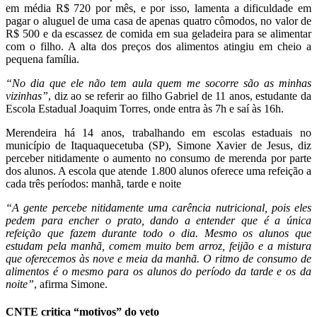
em média R$ 720 por mês, e por isso, lamenta a dificuldade em
pagar o aluguel de uma casa de apenas quatro cômodos, no valor de
R$ 500 e da escassez de comida em sua geladeira para se alimentar
com o filho. A alta dos preços dos alimentos atingiu em cheio a
pequena família.
“No dia que ele não tem aula quem me socorre são as minhas
vizinhas”
, diz ao se referir ao filho Gabriel de 11 anos, estudante da
Escola Estadual Joaquim Torres, onde entra às 7h e saí às 16h.
Merendeira há 14 anos, trabalhando em escolas estaduais no
município de Itaquaquecetuba (SP), Simone Xavier de Jesus, diz
perceber nitidamente o aumento no consumo de merenda por parte
dos alunos. A escola que atende 1.800 alunos oferece uma refeição a
cada três períodos: manhã, tarde e noite
“A gente percebe nitidamente uma carência nutricional, pois eles
pedem para encher o prato, dando a entender que é a única
refeição que fazem durante todo o dia. Mesmo os alunos que
estudam pela manhã, comem muito bem arroz, feijão e a mistura
que oferecemos às nove e meia da manhã. O ritmo de consumo de
alimentos é o mesmo para os alunos do período da tarde e os da
noite”
, afirma Simone.
CNTE critica “motivos” do veto