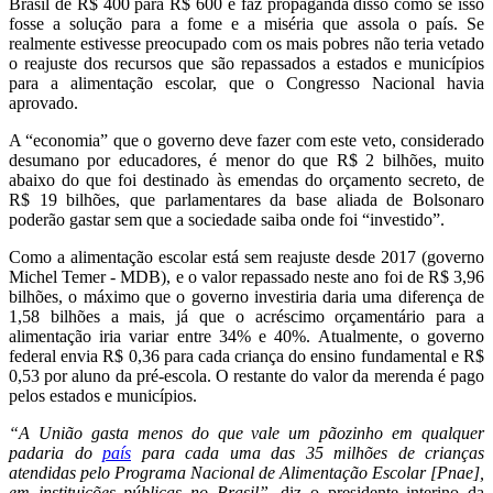
Brasil de R$ 400 para R$ 600 e faz propaganda disso como se isso
fosse a solução para a fome e a miséria que assola o país. Se
realmente estivesse preocupado com os mais pobres não teria vetado
o reajuste dos recursos que são repassados a estados e municípios
para a alimentação escolar, que o Congresso Nacional havia
aprovado.
A “economia” que o governo deve fazer com este veto, considerado
desumano por educadores, é menor do que R$ 2 bilhões, muito
abaixo do que foi destinado às emendas do orçamento secreto, de
R$ 19 bilhões, que parlamentares da base aliada de Bolsonaro
poderão gastar sem que a sociedade saiba onde foi “investido”.
Como a alimentação escolar está sem reajuste desde 2017 (governo
Michel Temer - MDB), e o valor repassado neste ano foi de R$ 3,96
bilhões, o máximo que o governo investiria daria uma diferença de
1,58 bilhões a mais, já que o acréscimo orçamentário para a
alimentação iria variar entre 34% e 40%. Atualmente, o governo
federal envia R$ 0,36 para cada criança do ensino fundamental e R$
0,53 por aluno da pré-escola. O restante do valor da merenda é pago
pelos estados e municípios.
“A União gasta menos do que vale um pãozinho em qualquer
padaria do
país
para cada uma das 35 milhões de crianças
atendidas pelo Programa Nacional de Alimentação Escolar [Pnae],
em instituições públicas no Brasil”
, diz o presidente interino da