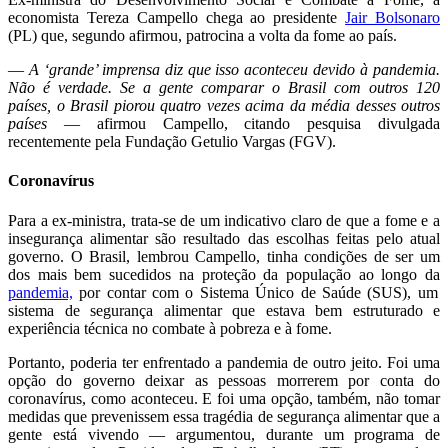
economista Tereza Campello chega ao presidente
Jair Bolsonaro
(PL) que, segundo afirmou, patrocina a volta da fome ao país.
—
A ‘grande’ imprensa diz que isso aconteceu devido à pandemia.
Não é verdade. Se a gente comparar o Brasil com outros 120
países, o Brasil piorou quatro vezes acima da média desses outros
países
— afirmou Campello, citando pesquisa divulgada
recentemente pela Fundação Getulio Vargas (FGV).
Coronavírus
Para a ex-ministra, trata-se de um indicativo claro de que a fome e a
insegurança alimentar são resultado das escolhas feitas pelo atual
governo. O Brasil, lembrou Campello, tinha condições de ser um
dos mais bem sucedidos na proteção da população ao longo da
pandemia,
por contar com o Sistema Único de Saúde (SUS), um
sistema de segurança alimentar que estava bem estruturado e
experiência técnica no combate à pobreza e à fome.
Portanto, poderia ter enfrentado a pandemia de outro jeito. Foi uma
opção do governo deixar as pessoas morrerem por conta do
coronavírus, como aconteceu. E foi uma opção, também, não tomar
medidas que prevenissem essa tragédia de segurança alimentar que a
gente está vivendo — argumentou, durante um programa de