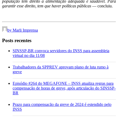
população tem direito a alimentação adequada e saudável. Para
garantir esse direito, tem que haver políticas públicas
— concluiu.
by Marli Imprensa
Posts recentes
SINSSP-BR convoca servidores do INSS para assembleia
virtual no dia 11/08
Trabalhadores da SPPREV aprovam plano de luta rumo à
greve
Episódio #264 do MEGAFONE – INSS atualiza regras para
compensação de horas de greve, após articulação do SINSSP-
BR
Prazo para compensação da greve de 2024 é estendido pelo
INSS