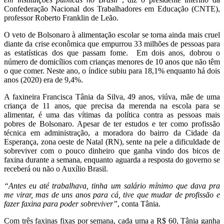
Confederação Nacional dos Trabalhadores em Educação (CNTE),
professor Roberto Franklin de Leão.
O veto de Bolsonaro à alimentação escolar se torna ainda mais cruel
diante da crise econômica que empurrou 33 milhões de pessoas para
as estatísticas dos que passam fome. Em dois anos, dobrou o
número de domicílios com crianças menores de 10 anos que não têm
o que comer. Neste ano, o índice subiu para 18,1% enquanto há dois
anos (2020) era de 9,4%.
A faxineira Francisca Tânia da Silva, 49 anos, viúva, mãe de uma
criança de 11 anos, que precisa da merenda na escola para se
alimentar, é uma das vítimas da política contra as pessoas mais
pobres de Bolsonaro. Apesar de ter estudos e ter como profissão
técnica em administração, a moradora do bairro da Cidade da
Esperança, zona oeste de Natal (RN), sente na pele a dificuldade de
sobreviver com o pouco dinheiro que ganha vindo dos bicos de
faxina durante a semana, enquanto aguarda a resposta do governo se
receberá ou não o Auxílio Brasil.
“Antes eu até trabalhava, tinha um salário mínimo que dava pra
me virar, mas de uns anos para cá, tive que mudar de profissão e
fazer faxina para poder sobreviver”
, conta Tânia.
Com três faxinas fixas por semana, cada uma a R$ 60, Tânia ganha