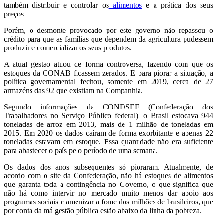
também distribuir e controlar os
alimentos
e a prática dos seus
preços.
Porém, o desmonte provocado por este governo não repassou o
crédito para que as famílias que dependem da agricultura pudessem
produzir e comercializar os seus produtos.
A atual gestão atuou de forma controversa, fazendo com que os
estoques da CONAB ficassem zerados. E para piorar a situação, a
política governamental fechou, somente em 2019, cerca de 27
armazéns das 92 que existiam na Companhia.
Segundo informações da CONDSEF (Confederação dos
Trabalhadores no Serviço Público federal), o Brasil estocava 944
toneladas de arroz em 2013, mais de 1 milhão de toneladas em
2015. Em 2020 os dados caíram de forma exorbitante e apenas 22
toneladas estavam em estoque. Essa quantidade não era suficiente
para abastecer o país pelo período de uma semana.
Os dados dos anos subsequentes só pioraram. Atualmente, de
acordo com o site da Confederação, não há estoques de alimentos
que garanta toda a contingência no Governo, o que significa que
não há como intervir no mercado muito menos dar apoio aos
programas sociais e amenizar a fome dos milhões de brasileiros, que
por conta da má gestão pública estão abaixo da linha da pobreza.