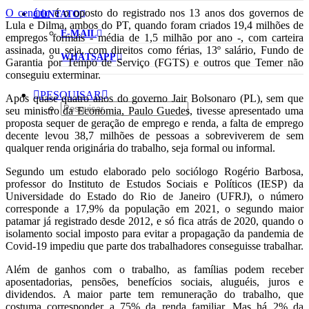
O cenário
é o oposto do registrado nos 13 anos dos governos de
CONTATO
Lula e Dilma, ambos do PT, quando foram criados 19,4 milhões de
E-MAIL
empregos formais - média de 1,5 milhão por ano -, com carteira
assinada, ou seja, com direitos como férias, 13º salário, Fundo de
WHATSAPP
Garantia por Tempo de Serviço (FGTS) e outros que Temer não
conseguiu exterminar.
PESQUISAR
Após quase quatro anos do governo Jair Bolsonaro (PL), sem que
seu ministro da Economia, Paulo Guedes, tivesse apresentado uma
proposta sequer de geração de emprego e renda, a falta de emprego
decente levou 38,7 milhões de pessoas a sobreviverem de sem
qualquer renda originária do trabalho, seja formal ou informal.
Segundo um estudo elaborado pelo sociólogo Rogério Barbosa,
professor do Instituto de Estudos Sociais e Políticos (IESP) da
Universidade do Estado do Rio de Janeiro (UFRJ), o número
corresponde a 17,9% da população em 2021, o segundo maior
patamar já registrado desde 2012, e só fica atrás de 2020, quando o
isolamento social imposto para evitar a propagação da pandemia de
Covid-19 impediu que parte dos trabalhadores conseguisse trabalhar.
Além de ganhos com o trabalho, as famílias podem receber
aposentadorias, pensões, benefícios sociais, aluguéis, juros e
dividendos. A maior parte tem remuneração do trabalho, que
costuma corresponder a 75% da renda familiar. Mas há 2% da