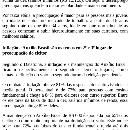
acima de dez salários mínimos (R$ 12.120). Ou seja, o desemprego
preocupa mais quem tem maior escolaridade e maior rendimento.
Por faixa etária, a preocupação é maior para as pessoas mais jovens
em idade de entrar no mercado de trabalho, a partir de 16 anos
seguindo até os que têm 34 anos, idade em que normalmente as
pessoas começam a subir hierarquicamente em suas carreiras, com
melhores salários.
Inflação e Auxílio Brasil são os temas em 2º e 3º lugar de
preocupação do eleitor
Segundo o Datafolha, a inflação e a manutenção do Auxílio Brasil,
ficaram respectivamente em segundo e terceiro lugares, como
temas definição do voto no segundo turno da eleição presidencial.
O combate à inflação obteve 81% das respostas dos entrevistados na
média geral. O percentual é de 77% para pessoas com ensino
fundamental e chega a 84% para eleitores com curso superior. Entre
os eleitores na faixa de dois a dez salários mínimos de renda, essa
preocupação atinge 85% deles.
A manutenção do Auxílio Brasil de R$ 600 é apontada por 65% dos
eleitores como muito importante na definição do voto. Este índice
sobe para 72% nas faixas de ensino fundamental e renda até dois