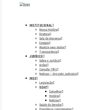
INSTITUCIONAL
Nossa História
Diretoria
Sala de Imprensa
Estatuto
Atualize seus dados
Transparência
JURÍDICO
Sobre o Jurídico
Ações
Consulta TRFs
Notícias – Giro pelo Judiciário
INSS
Legislação
GEAP
Conselhos
História
Notícias
Saúde do Servidor
Previdência complementar