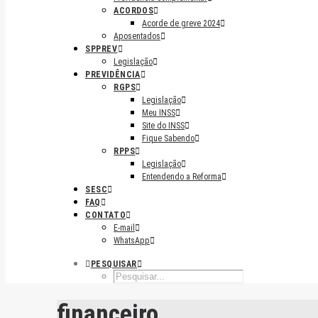
ACORDOS
Acorde de greve 2024
Aposentados
SPPREV
Legislação
PREVIDÊNCIA
RGPS
Legislação
Meu INSS
Site do INSS
Fique Sabendo
RPPS
Legislação
Entendendo a Reforma
SESC
FAQ
CONTATO
E-mail
WhatsApp
PESQUISAR
financeiro