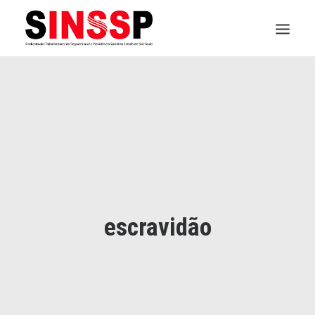
INSTITUCIONAL
JURÍDICO
INSS
SPPREV
PREVIDÊNCIA
escravidão
SESC
FAQ