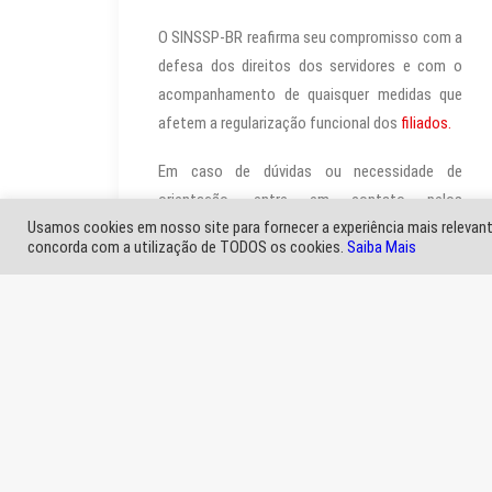
O SINSSP-BR reafirma seu compromisso com a
defesa dos direitos dos servidores e com o
acompanhamento de quaisquer medidas que
afetem a regularização funcional dos
filiados.
Em caso de dúvidas ou necessidade de
orientação, entre em contato pelos
Usamos cookies em nosso site para fornecer a experiência mais relevante
canais oficiais.
concorda com a utilização de TODOS os cookies.
Saiba Mais
by Marli Imprensa