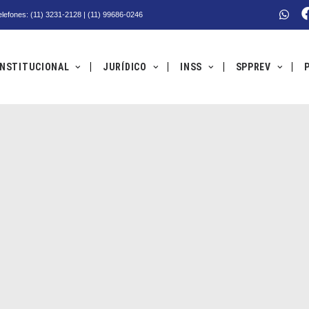
Telefones: (11) 3231-2128 | (11) 99686-0246
INSTITUCIONAL
JURÍDICO
INSS
SPPREV