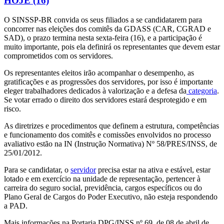
HOJE (16)
O SINSSP-BR convida os seus filiados a se candidatarem para
concorrer nas eleições dos comitês da GDASS (CAR, CGRAD e
SAD), o prazo termina nesta sexta-feira (16), e a participação é
muito importante, pois ela definirá os representantes que devem estar
comprometidos com os servidores.
Os representantes eleitos irão acompanhar o desempenho, as
gratificações e as progressões dos servidores, por isso é importante
eleger trabalhadores dedicados à valorização e a defesa da
categoria
.
Se votar errado o direito dos servidores estará desprotegido e em
risco.
As diretrizes e procedimentos que definem a estrutura, competências
e funcionamento dos comitês e comissões envolvidos no processo
avaliativo estão na IN (Instrução Normativa) Nº 58/PRES/INSS, de
25/01/2012.
Para se candidatar, o
servidor
precisa estar na ativa e estável, estar
lotado e em exercício na unidade de representação, pertencer à
carreira do seguro social, previdência, cargos específicos ou do
Plano Geral de Cargos do Poder Executivo, não esteja respondendo
a PAD.
Mais informações na Portaria DPG/INSS nº 69, de 08 de abril de