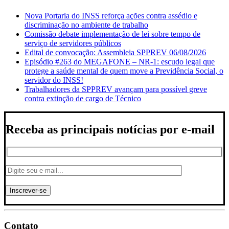
Nova Portaria do INSS reforça ações contra assédio e
discriminação no ambiente de trabalho
Comissão debate implementação de lei sobre tempo de
serviço de servidores públicos
Edital de convocação: Assembleia SPPREV 06/08/2026
Episódio #263 do MEGAFONE – NR-1: escudo legal que
protege a saúde mental de quem move a Previdência Social, o
servidor do INSS!
Trabalhadores da SPPREV avançam para possível greve
contra extinção de cargo de Técnico
Receba as principais notícias por e-mail
Contato