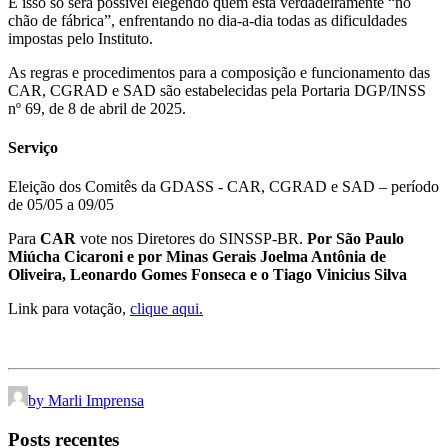
E isso só será possível elegendo quem está verdadeiramente “no
chão de fábrica”, enfrentando no dia-a-dia todas as dificuldades
impostas pelo Instituto.
As regras e procedimentos para a composição e funcionamento das
CAR, CGRAD e SAD são estabelecidas pela Portaria DGP/INSS
nº 69, de 8 de abril de 2025.
Serviço
Eleição dos Comitês da GDASS - CAR, CGRAD e SAD – período
de 05/05 a 09/05
Para
CAR
vote nos Diretores do SINSSP-BR.
Por São Paulo
Miúcha Cicaroni e por Minas Gerais Joelma Antônia de
Oliveira, Leonardo Gomes Fonseca e o Tiago Vinicius Silva
Link para votação,
clique aqui.
by Marli Imprensa
Posts recentes