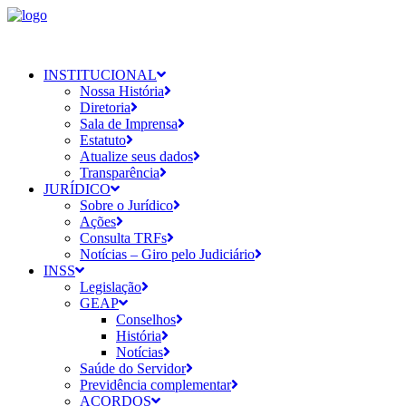
INSTITUCIONAL
Nossa História
Diretoria
Sala de Imprensa
Estatuto
Atualize seus dados
Transparência
JURÍDICO
Sobre o Jurídico
Ações
Consulta TRFs
Notícias – Giro pelo Judiciário
INSS
Legislação
GEAP
Conselhos
História
Notícias
Saúde do Servidor
Previdência complementar
ACORDOS