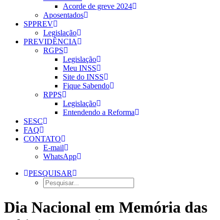
Acorde de greve 2024
Aposentados
SPPREV
Legislação
PREVIDÊNCIA
RGPS
Legislação
Meu INSS
Site do INSS
Fique Sabendo
RPPS
Legislação
Entendendo a Reforma
SESC
FAQ
CONTATO
E-mail
WhatsApp
PESQUISAR
Dia Nacional em Memória das