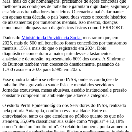
Mas, mais do que homenagens, precisamos de ações concretas que
melhorem as condições de trabalho e garantam dignidade, segurança
e saúde aos trabalhadores brasileiros. O cenário atual é alarmante:
em apenas uma década, o país bateu duas vezes o recorde histórico
de afastamentos por transtornos mentais. Isso mesmo, doenças
emocionais ultrapassaram diagnósticos físicos como LER/DORT.
Dados do
Ministério da Previdência Social
mostraram que, em
2025, mais de 500 mil benefícios foram concedidos por transtornos
mentais, 15% a mais do que o registrado em 2024. Dois
diagnósticos concentram a maior parte desses afastamentos:
ansiedade e depressão, representando 60% dos casos. A Síndrome
de Burnout também vem crescendo drasticamente, passando de
1.760 casos em 2023 para 6.985 em 2025.
Esse quadro também se reflete no INSS, onde as condições de
trabalho têm agravado a saúde física e mental dos servidores.
Jornadas exaustivas, metas abusivas, assédio institucional e pressão
constante compõem um ambiente que adoece a categoria.
O estudo Perfil Epidemiológico dos Servidores do INSS, realizado
pela própria Autarquia, confirma essa realidade. Entre os
entrevistados, tanto os que atendem ao público quanto os que não
atendem, 35,69% classificam sua saúde como “regular” e 12,18%
como “ruim” ou “muito ruim”. O relatório também aponta aumento
no consumo de substâncias lícitas, ilícitas e medicamentos, incluindo