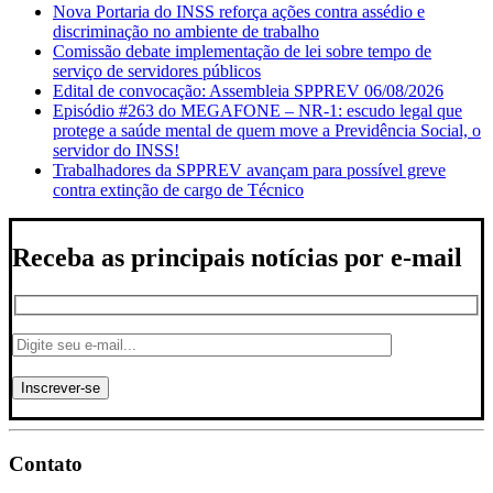
Nova Portaria do INSS reforça ações contra assédio e
discriminação no ambiente de trabalho
Comissão debate implementação de lei sobre tempo de
serviço de servidores públicos
Edital de convocação: Assembleia SPPREV 06/08/2026
Episódio #263 do MEGAFONE – NR-1: escudo legal que
protege a saúde mental de quem move a Previdência Social, o
servidor do INSS!
Trabalhadores da SPPREV avançam para possível greve
contra extinção de cargo de Técnico
Receba as principais notícias por e-mail
Contato