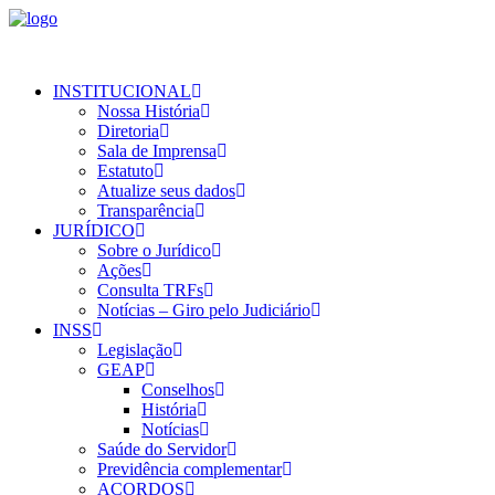
INSTITUCIONAL
Nossa História
Diretoria
Sala de Imprensa
Estatuto
Atualize seus dados
Transparência
JURÍDICO
Sobre o Jurídico
Ações
Consulta TRFs
Notícias – Giro pelo Judiciário
INSS
Legislação
GEAP
Conselhos
História
Notícias
Saúde do Servidor
Previdência complementar
ACORDOS