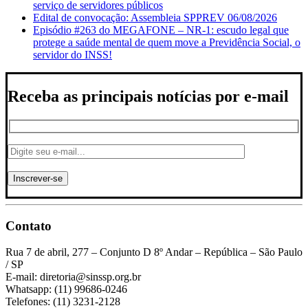
serviço de servidores públicos
Edital de convocação: Assembleia SPPREV 06/08/2026
Episódio #263 do MEGAFONE – NR-1: escudo legal que
protege a saúde mental de quem move a Previdência Social, o
servidor do INSS!
Receba as principais notícias por e-mail
Contato
Rua 7 de abril, 277 – Conjunto D 8º Andar – República – São Paulo
/ SP
E-mail: diretoria@sinssp.org.br
Whatsapp: (11) 99686-0246
Telefones: (11) 3231-2128