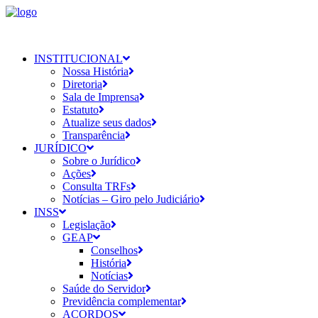
INSTITUCIONAL
Nossa História
Diretoria
Sala de Imprensa
Estatuto
Atualize seus dados
Transparência
JURÍDICO
Sobre o Jurídico
Ações
Consulta TRFs
Notícias – Giro pelo Judiciário
INSS
Legislação
GEAP
Conselhos
História
Notícias
Saúde do Servidor
Previdência complementar
ACORDOS