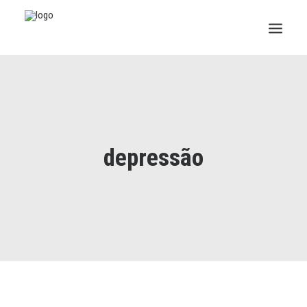
INSTITUCIONAL
JURÍDICO
INSS
depressão
SPPREV
PREVIDÊNCIA
SESC
FAQ