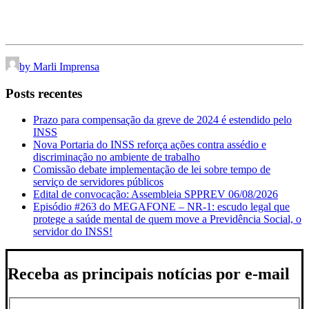
by Marli Imprensa
Posts recentes
Prazo para compensação da greve de 2024 é estendido pelo
INSS
Nova Portaria do INSS reforça ações contra assédio e
discriminação no ambiente de trabalho
Comissão debate implementação de lei sobre tempo de
serviço de servidores públicos
Edital de convocação: Assembleia SPPREV 06/08/2026
Episódio #263 do MEGAFONE – NR-1: escudo legal que
protege a saúde mental de quem move a Previdência Social, o
servidor do INSS!
Receba as principais notícias por e-mail