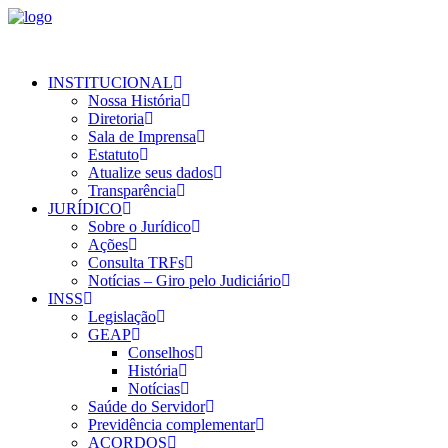
INSTITUCIONAL
Nossa História
Diretoria
Sala de Imprensa
Estatuto
Atualize seus dados
Transparência
JURÍDICO
Sobre o Jurídico
Ações
Consulta TRFs
Notícias – Giro pelo Judiciário
INSS
Legislação
GEAP
Conselhos
História
Notícias
Saúde do Servidor
Previdência complementar
ACORDOS