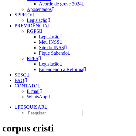
Acorde de greve 2024
Aposentados
SPPREV
Legislação
PREVIDÊNCIA
RGPS
Legislação
Meu INSS
Site do INSS
Fique Sabendo
RPPS
Legislação
Entendendo a Reforma
SESC
FAQ
CONTATO
E-mail
WhatsApp
PESQUISAR
corpus cristi