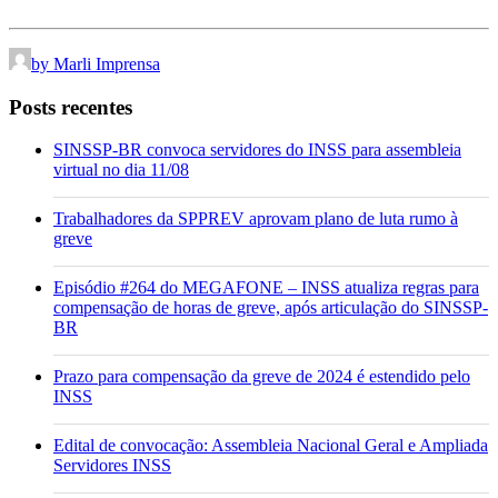
by Marli Imprensa
Posts recentes
SINSSP-BR convoca servidores do INSS para assembleia
virtual no dia 11/08
Trabalhadores da SPPREV aprovam plano de luta rumo à
greve
Episódio #264 do MEGAFONE – INSS atualiza regras para
compensação de horas de greve, após articulação do SINSSP-
BR
Prazo para compensação da greve de 2024 é estendido pelo
INSS
Edital de convocação: Assembleia Nacional Geral e Ampliada
Servidores INSS