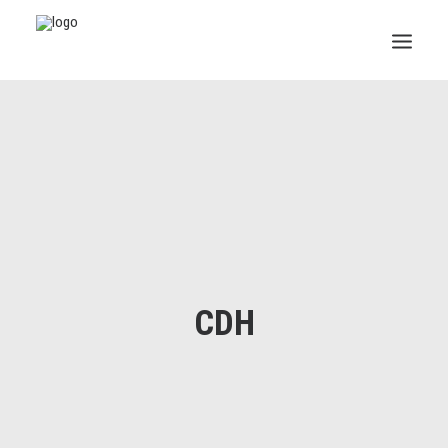
INSTITUCIONAL
JURÍDICO
INSS
SPPREV
PREVIDÊNCIA
CDH
SESC
FAQ