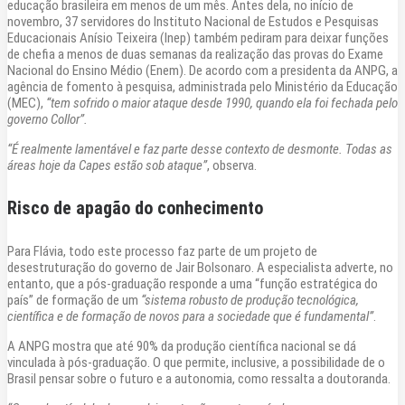
educação brasileira em menos de um mês. Antes dela, no início de
novembro, 37 servidores do Instituto Nacional de Estudos e Pesquisas
Educacionais Anísio Teixeira (Inep) também pediram para deixar funções
de chefia a menos de duas semanas da realização das provas do Exame
Nacional do Ensino Médio (Enem). De acordo com a presidenta da ANPG, a
agência de fomento à pesquisa, administrada pelo Ministério da Educação
(MEC),
“tem sofrido o maior ataque desde 1990, quando ela foi fechada pelo
governo Collor”.
“É realmente lamentável e faz parte desse contexto de desmonte. Todas as
áreas hoje da Capes estão sob ataque”
, observa.
Risco de apagão do conhecimento
Para Flávia, todo este processo faz parte de um projeto de
desestruturação do governo de Jair Bolsonaro. A especialista adverte, no
entanto, que a pós-graduação responde a uma “função estratégica do
país” de formação de um
“sistema robusto de produção tecnológica,
científica e de formação de novos para a sociedade que é fundamental”
.
A ANPG mostra que até 90% da produção científica nacional se dá
vinculada à pós-graduação. O que permite, inclusive, a possibilidade de o
Brasil pensar sobre o futuro e a autonomia, como ressalta a doutoranda.