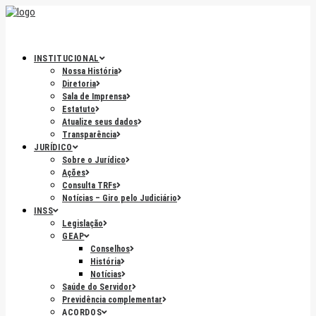
INSTITUCIONAL
Nossa História
Diretoria
Sala de Imprensa
Estatuto
Atualize seus dados
Transparência
JURÍDICO
Sobre o Jurídico
Ações
Consulta TRFs
Notícias – Giro pelo Judiciário
INSS
Legislação
GEAP
Conselhos
História
Notícias
Saúde do Servidor
Previdência complementar
ACORDOS