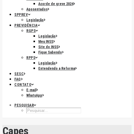
Acorde de greve 2024
Aposentados
SPPREV
Legislação
PREVIDÊNCIA
RGPS
Legislação
Meu INSS
Site do INSS
Fique Sabendo
RPPS
Legislação
Entendendo a Reforma
SESC
FAQ
CONTATO
E-mail
WhatsApp
PESQUISAR
Capes