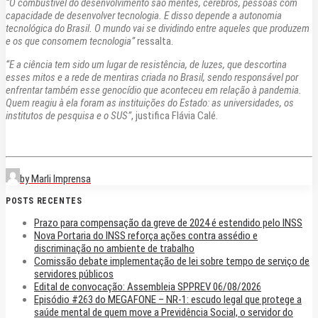
“O combustível do desenvolvimento são mentes, cérebros, pessoas com
capacidade de desenvolver tecnologia. E disso depende a autonomia
tecnológica do Brasil. O mundo vai se dividindo entre aqueles que produzem
e os que consomem tecnologia”
ressalta.
“E a ciência tem sido um lugar de resistência, de luzes, que descortina
esses mitos e a rede de mentiras criada no Brasil, sendo responsável por
enfrentar também esse genocídio que aconteceu em relação à pandemia.
Quem reagiu à ela foram as instituições do Estado: as universidades, os
institutos de pesquisa e o SUS”
, justifica Flávia Calé.
by Marli Imprensa
POSTS RECENTES
Prazo para compensação da greve de 2024 é estendido pelo INSS
Nova Portaria do INSS reforça ações contra assédio e
discriminação no ambiente de trabalho
Comissão debate implementação de lei sobre tempo de serviço de
servidores públicos
Edital de convocação: Assembleia SPPREV 06/08/2026
Episódio #263 do MEGAFONE – NR-1: escudo legal que protege a
saúde mental de quem move a Previdência Social, o servidor do