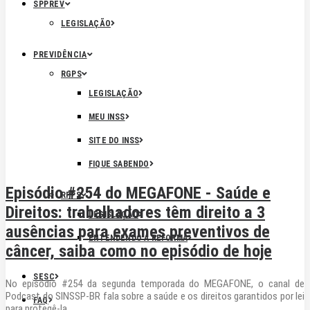
SPPREV
LEGISLAÇÃO
PREVIDÊNCIA
RGPS
LEGISLAÇÃO
MEU INSS
SITE DO INSS
FIQUE SABENDO
Episódio #254 do MEGAFONE - Saúde e
RPPS
Direitos: trabalhadores têm direito a 3
LEGISLAÇÃO
ausências para exames preventivos de
ENTENDENDO A REFORMA
câncer, saiba como no episódio de hoje
SESC
No episódio #254 da segunda temporada do MEGAFONE, o canal de
Podcast do SINSSP-BR fala sobre a saúde e os direitos garantidos por lei
FAQ
para protegê-la.