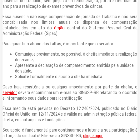
ausentar do trabalho, sem prejuízo da remuneração, por até três dias ao
ano para a realização de exames preventivos de câncer.
Essa ausência não exige compensação de jornada de trabalho e não será
contabilizada nos limites anuais de dispensa de compensação
estabelecidos em ato do
órgão
central do Sistema Pessoal Civil da
Administração Federal (Sipec).
Para garantir o abono das faltas, é importante que o servidor:
Comunique previamente, se possível, à chefia imediata a realização
do exame;
Apresente a declaração de comparecimento emitida pela unidade
de saúde;
Solicite formalmente o abono à chefia imediata.
Caso haja resistência ou qualquer impedimento por parte da chefia, o
servidor
deverá encaminhar um e-mail ao SINSSP-BR relatando o ocorrido
e informando seus dados para identificação.
Essa medida está prevista no Decreto 12.246/2024, publicado no Diário
Oficial da União em 12/11/2024 e é válida na administração pública federal
direta, em autarquias e fundações.
Seu apoio é fundamental para continuarmos a lutar e a sua participação é
a força do sindicato! Filie-se ao SINSSP-BR,
clique aqui.