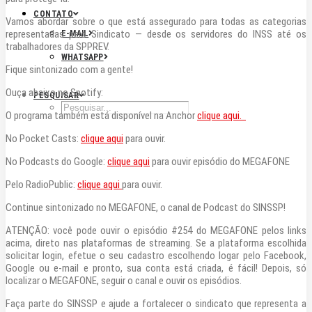
CONTATO
Vamos abordar sobre o que está assegurado para todas as categorias
representadas pelo Sindicato — desde os servidores do INSS até os
E-MAIL
trabalhadores da SPPREV.
WHATSAPP
Fique sintonizado com a gente!
Ouça abaixo no Spotify:
PESQUISAR
O programa também está disponível na Anchor
clique aqui.
No Pocket Casts:
clique aqui
para ouvir.
No Podcasts do Google:
clique aqui
para ouvir episódio do MEGAFONE
Pelo RadioPublic:
clique aqui
para ouvir.
Continue sintonizado no MEGAFONE, o canal de Podcast do SINSSP!
ATENÇÃO: você pode ouvir o episódio #254 do MEGAFONE pelos links
acima, direto nas plataformas de streaming. Se a plataforma escolhida
solicitar login, efetue o seu cadastro escolhendo logar pelo Facebook,
Google ou e-mail e pronto, sua conta está criada, é fácil! Depois, só
localizar o MEGAFONE, seguir o canal e ouvir os episódios.
Faça parte do SINSSP e ajude a fortalecer o sindicato que representa a