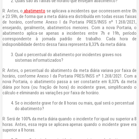
Quais são as faixas de horário que ensejam abatimento?
R: Antes, o
abatimento
se aplicava a incidentes que ocorressem entre 0h
e 23:59h, de forma que a meta diária era distribuída em todas essas faixas
de horário, conforme Anexo I da Portaria PRES/INSS nº 1.268/2021,
ensejando, geralmente, abatimentos menores. Com a nova Portaria, o
abatimento aplica-se apenas a incidentes entre 7h e 19h, período
correspondente à jornada padrão de trabalho. Cada hora de
indisponibilidade dentro dessa faixa representa 8,33% da meta diária.
Qual o percentual do abatimento por incidentes graves nos
sistemas informatizados?
R: Antes, o percentual do abatimento da meta diária variava por faixa de
horário, conforme Anexo I da Portaria PRES/INSS nº 1.268/2021. Com a
nova Portaria, o abatimento passa a ser constante em 8,33% da meta
diária por hora (ou fração de hora) do incidente grave, simplificando o
cálculo e eliminando as variações por faixa de horário.
Se o incidente grave for de 8 horas ou mais, qual será o percentual
do abatimento?
R: Será de 100% da meta diária quando o incidente for igual ou superior a 8
horas. Antes, essa regra se aplicava apenas quando o incidente grave era
superior a 8 horas.