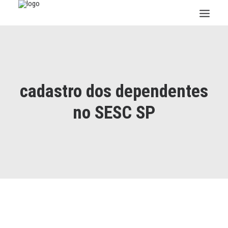
INSTITUCIONAL
JURÍDICO
INSS
cadastro dos dependentes
SPPREV
no SESC SP
PREVIDÊNCIA
SESC
FAQ
CONTATO
PESQUISAR