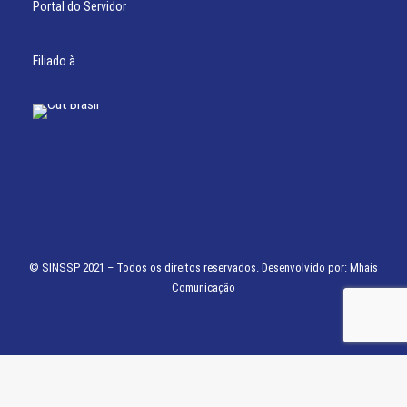
Portal do Servidor
Filiado à
© SINSSP 2021 – Todos os direitos reservados. Desenvolvido por:
Mhais
Comunicação
Usamos cookies em nosso site para fornecer a experiência mais relevante,
lembrando suas preferências e visitas repetidas. Ao clicar em “Entendi”,
concorda com a utilização de TODOS os cookies.
Saiba Mais