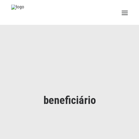
INSTITUCIONAL
JURÍDICO
INSS
SPPREV
PREVIDÊNCIA
beneficiário
SESC
FAQ