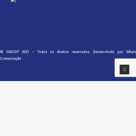
© SINSSP 2021 – Todos os direitos reservados. Desenvolvido por:
Mhais
Comunicação
Usamos cookies em nosso site para fornecer a experiência mais relevante,
lembrando suas preferências e visitas repetidas. Ao clicar em “Entendi”,
concorda com a utilização de TODOS os cookies.
Saiba Mais
Opções
ENTENDI
Fechar
Visão geral de privacidade