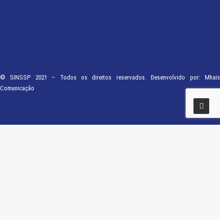
© SINSSP 2021 – Todos os direitos reservados. Desenvolvido por:
Mhais
Comunicação
Usamos cookies em nosso site para fornecer a experiência mais relevante,
lembrando suas preferências e visitas repetidas. Ao clicar em “Entendi”,
concorda com a utilização de TODOS os cookies.
Saiba Mais
Opções
ENTENDI
Fechar
Visão geral de privacidade