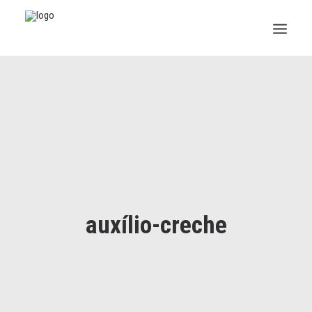
INSTITUCIONAL
JURÍDICO
INSS
SPPREV
PREVIDÊNCIA
auxílio-creche
SESC
FAQ