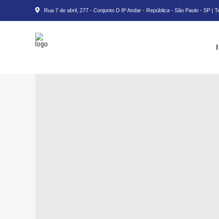
Rua 7 de abril, 277 - Conjunto D 8º Andar - República - São Paulo - SP | 