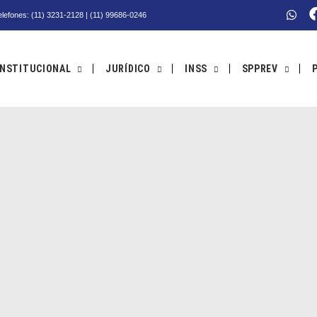
Telefones: (11) 3231-2128 | (11) 99686-0246
INSTITUCIONAL
JURÍDICO
INSS
SPPREV