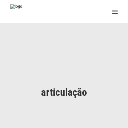
INSTITUCIONAL
JURÍDICO
INSS
SPPREV
PREVIDÊNCIA
articulação
SESC
FAQ