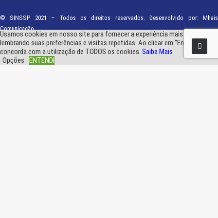
© SINSSP 2021 – Todos os direitos reservados. Desenvolvido por:
Mhais
Comunicação
Usamos cookies em nosso site para fornecer a experiência mais relevante,
lembrando suas preferências e visitas repetidas. Ao clicar em “Entendi”,
concorda com a utilização de TODOS os cookies.
Saiba Mais
Opções
ENTENDI
Fechar
Visão geral de privacidade
Este site usa cookies para melhorar a sua experiência enquanto navega pelo
site. Destes, os cookies que são categorizados como necessários são
armazenados no seu navegador, pois são essenciais para o funcionamento
das funcionalidades básicas do site.
...
Necessary
Necessary
Sempre ativado
Necessary cookies are absolutely essential for the website to function
properly. These cookies ensure basic functionalities and security features
of the website, anonymously.