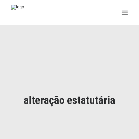
INSTITUCIONAL
JURÍDICO
INSS
SPPREV
PREVIDÊNCIA
alteração estatutária
SESC
FAQ