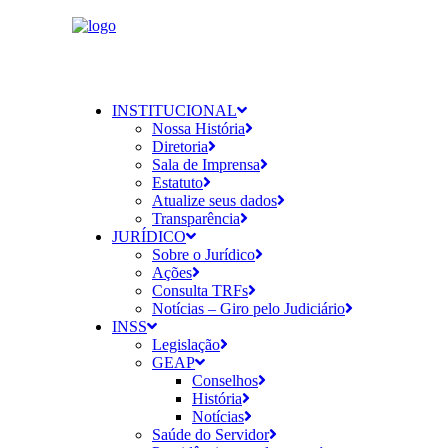
INSTITUCIONAL
Nossa História
Diretoria
Sala de Imprensa
Estatuto
Atualize seus dados
Transparência
JURÍDICO
Sobre o Jurídico
Ações
Consulta TRFs
Notícias – Giro pelo Judiciário
INSS
Legislação
GEAP
Conselhos
História
Notícias
Saúde do Servidor