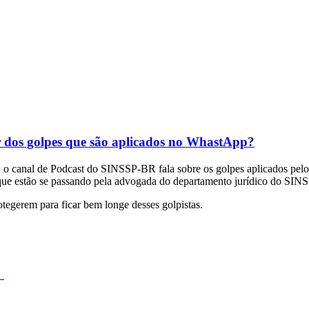
dos golpes que são aplicados no WhastApp?
anal de Podcast do SINSSP-BR fala sobre os golpes aplicados pelo 
s que estão se passando pela advogada do departamento jurídico do SI
egerem para ficar bem longe desses golpistas.
.