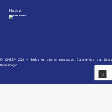
Filiado à
© SINSSP 2021 – Todos os direitos reservados. Desenvolvido por:
Mhais
Comunicação
Usamos cookies em nosso site para fornecer a experiência mais relevante,
lembrando suas preferências e visitas repetidas. Ao clicar em “Entendi”,
concorda com a utilização de TODOS os cookies.
Saiba Mais
Opções
ENTENDI