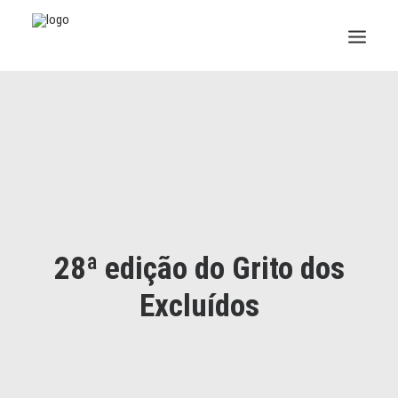
INSTITUCIONAL
JURÍDICO
INSS
SPPREV
28ª edição do Grito dos
PREVIDÊNCIA
Excluídos
SESC
FAQ