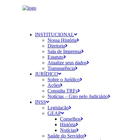
INSTITUCIONAL
Nossa História
Diretoria
Sala de Imprensa
Estatuto
Atualize seus dados
Transparência
JURÍDICO
Sobre o Jurídico
Ações
Consulta TRFs
Notícias – Giro pelo Judiciário
INSS
Legislação
GEAP
Conselhos
História
Notícias
Saúde do Servidor