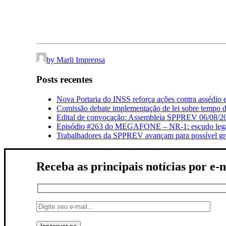
by Marli Imprensa
Posts recentes
Nova Portaria do INSS reforça ações contra assédio 
Comissão debate implementação de lei sobre tempo de
Edital de convocação: Assembleia SPPREV 06/08/2
Episódio #263 do MEGAFONE – NR-1: escudo legal q
Trabalhadores da SPPREV avançam para possível gre
Receba as principais notícias por e-