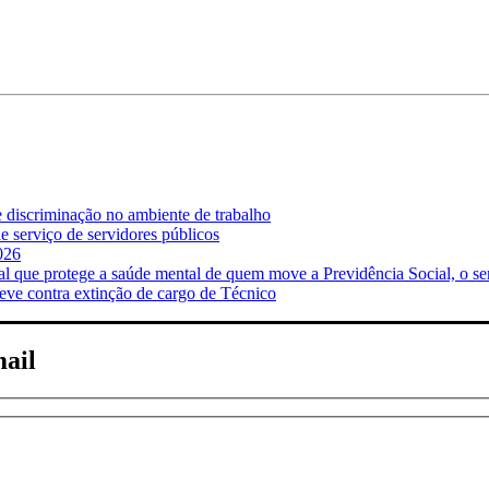
e discriminação no ambiente de trabalho
 serviço de servidores públicos
026
ue protege a saúde mental de quem move a Previdência Social, o se
ve contra extinção de cargo de Técnico
mail