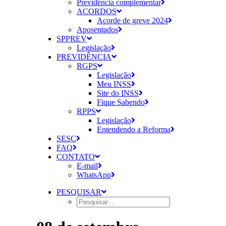
Previdência complementar
ACORDOS
Acorde de greve 2024
Aposentados
SPPREV
Legislação
PREVIDÊNCIA
RGPS
Legislação
Meu INSS
Site do INSS
Fique Sabendo
RPPS
Legislação
Entendendo a Reforma
SESC
FAQ
CONTATO
E-mail
WhatsApp
PESQUISAR