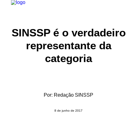
INSTITUCIONAL
SINSSP é o verdadeiro
JURÍDICO
representante da
INSS
categoria
SPPREV
PREVIDÊNCIA
SESC
FAQ
Por:
Redação SINSSP
CONTATO
8 de junho de 2017
PESQUISAR