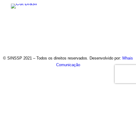
© SINSSP 2021 – Todos os direitos reservados. Desenvolvido por:
Mhais
Comunicação
Usamos cookies em nosso site para fornecer a experiência
mais relevante, lembrando suas preferências e visitas
repetidas. Ao clicar em “Entendi”, concorda com a utilização de
TODOS os cookies.
Saiba Mais
Opções
ENTENDI
Fechar