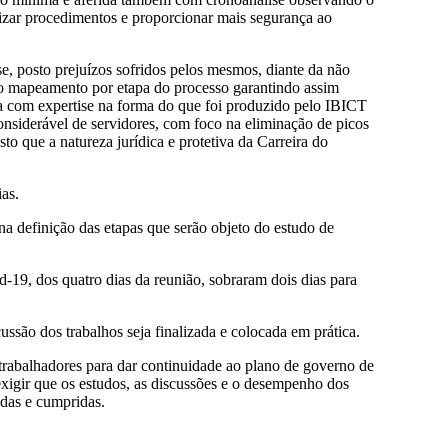
mizar procedimentos e proporcionar mais segurança ao
e, posto prejuízos sofridos pelos mesmos, diante da não
do mapeamento por etapa do processo garantindo assim
a com expertise na forma do que foi produzido pelo IBICT
siderável de servidores, com foco na eliminação de picos
to que a natureza jurídica e protetiva da Carreira do
ias.
a definição das etapas que serão objeto do estudo de
-19, dos quatro dias da reunião, sobraram dois dias para
ssão dos trabalhos seja finalizada e colocada em prática.
 trabalhadores para dar continuidade ao plano de governo de
exigir que os estudos, as discussões e o desempenho dos
adas e cumpridas.