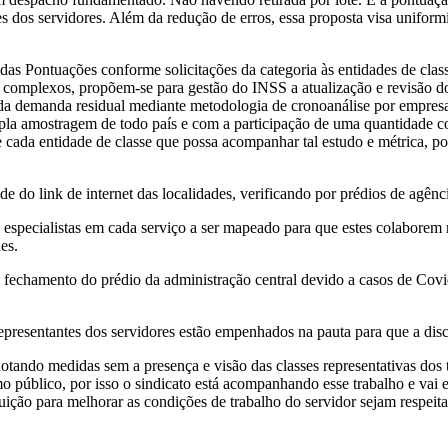
es dos servidores. Além da redução de erros, essa proposta visa unifor
as Pontuações conforme solicitações da categoria às entidades de class
s complexos, propõem-se para gestão do INSS a atualização e revisão 
da demanda residual mediante metodologia de cronoanálise por empres
a amostragem de todo país e com a participação de uma quantidade con
 cada entidade de classe que possa acompanhar tal estudo e métrica, pos
e do link de internet das localidades, verificando por prédios de agênc
specialistas em cada serviço a ser mapeado para que estes colaborem n
es.
fechamento do prédio da administração central devido a casos de Covid
presentantes dos servidores estão empenhados na pauta para que a discu
dotando medidas sem a presença e visão das classes representativas dos
o público, por isso o sindicato está acompanhando esse trabalho e vai 
buição para melhorar as condições de trabalho do servidor sejam respeit