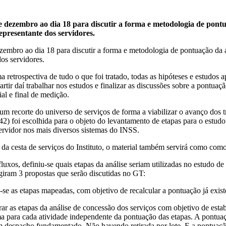
 dezembro ao dia 18 para discutir a forma e metodologia de pontua
epresentante dos servidores.
embro ao dia 18 para discutir a forma e metodologia de pontuação da á
os servidores.
 retrospectiva de tudo o que foi tratado, todas as hipóteses e estudos a
artir daí trabalhar nos estudos e finalizar as discussões sobre a pontuaç
al e final de medição.
 recorte do universo de serviços de forma a viabilizar o avanço dos tr
2) foi escolhida para o objeto do levantamento de etapas para o estudo
rvidor nos mais diversos sistemas do INSS.
a cesta de serviços do Instituto, o material também servirá como como
uxos, definiu-se quais etapas da análise seriam utilizadas no estudo 
rgiram 3 propostas que serão discutidas no GT:
e as etapas mapeadas, com objetivo de recalcular a pontuação já exist
ar as etapas da análise de concessão dos serviços com objetivo de esta
para cada atividade independente da pontuação das etapas. A pontuação
r com despacho fundamentado. Não havendo retirada por lote. E a pontu