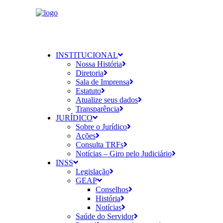
INSTITUCIONAL
Nossa História
Diretoria
Sala de Imprensa
Estatuto
Atualize seus dados
Transparência
JURÍDICO
Sobre o Jurídico
Ações
Consulta TRFs
Notícias – Giro pelo Judiciário
INSS
Legislação
GEAP
Conselhos
História
Notícias
Saúde do Servidor