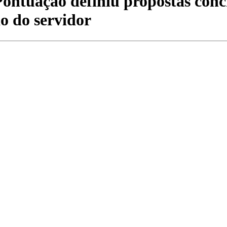
ontuação definiu propostas concr
o do servidor