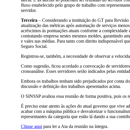
fluxo estabelecido pelo grupo de trabalho com representant
servidor.
Terceira
– Considerando a instituição do GT para Revisão d
atualização das métricas após automação de serviços meno
acréscimos às pontuações atuais conforme a complexidade 
contratando empresa nestes mesmos moldes, garantindo ampl
e vales nas médias. Para tanto com direito indispensável que
Seguro Social.
Registrou-se, também, a necessidade de observar a velocidad
Como sugestão, ficou acordado a convocação de servidores e
cronoanálise. Esses servidores serão indicados pelas entidad
Embora os trabalhos tenham sido prejudicados por conta do 
discussão e definição dos trabalhos apesentados acima.
O SINSSP avaliou essa reunião de forma positiva, pois os re
É preciso estar atento às ações do atual governo que vive a
acabar com a máquina pública e desvalorizar o funcionalism
representantes da categoria que estão lá dando a sua contri
Clique aqui
para ler a Ata da reunião na íntegra.