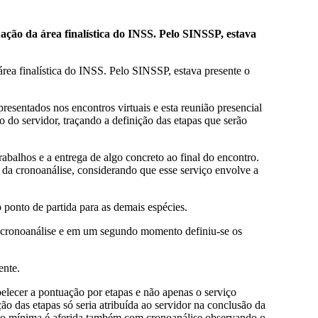
ção da área finalística do INSS. Pelo SINSSP, estava
rea finalística do INSS. Pelo SINSSP, estava presente o
presentados nos encontros virtuais e esta reunião presencial
ão do servidor, traçando a definição das etapas que serão
abalhos e a entrega de algo concreto ao final do encontro.
 da cronoanálise, considerando que esse serviço envolve a
 ponto de partida para as demais espécies.
de cronoanálise e em um segundo momento definiu-se os
ente.
belecer a pontuação por etapas e não apenas o serviço
 das etapas só seria atribuída ao servidor na conclusão da
ação mínima é aferida também com cronoanálise observando o