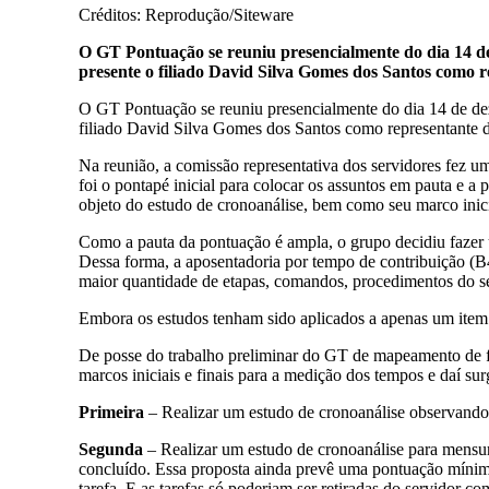
Créditos: Reprodução/Siteware
O GT Pontuação se reuniu presencialmente do dia 14 de
presente o filiado David Silva Gomes dos Santos como r
O GT Pontuação se reuniu presencialmente do dia 14 de dez
filiado David Silva Gomes dos Santos como representante d
Na reunião, a comissão representativa dos servidores fez uma
foi o pontapé inicial para colocar os assuntos em pauta e a p
objeto do estudo de cronoanálise, bem como seu marco inici
Como a pauta da pontuação é ampla, o grupo decidiu fazer um
Dessa forma, a aposentadoria por tempo de contribuição (B4
maior quantidade de etapas, comandos, procedimentos do se
Embora os estudos tenham sido aplicados a apenas um item d
De posse do trabalho preliminar do GT de mapeamento de fl
marcos iniciais e finais para a medição dos tempos e daí su
Primeira
– Realizar um estudo de cronoanálise observando-s
Segunda
– Realizar um estudo de cronoanálise para mensur
concluído. Essa proposta ainda prevê uma pontuação mínima 
tarefa. E as tarefas só poderiam ser retiradas do servido