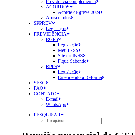
Previdência complementar
ACORDOS
Acorde de greve 2024
Aposentados
SPPREV
Legislação
PREVIDÊNCIA
RGPS
Legislação
Meu INSS
Site do INSS
Fique Sabendo
RPPS
Legislação
Entendendo a Reforma
SESC
FAQ
CONTATO
E-mail
WhatsApp
PESQUISAR