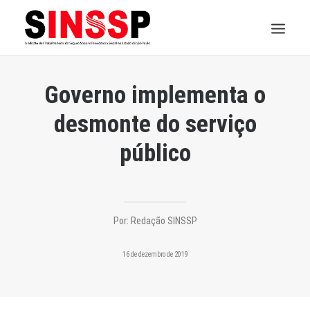
INSTITUCIONAL
Governo implementa o
JURÍDICO
desmonte do serviço
público
INSS
SPPREV
PREVIDÊNCIA
Por:
Redação SINSSP
SESC
16 de dezembro de 2019
FAQ