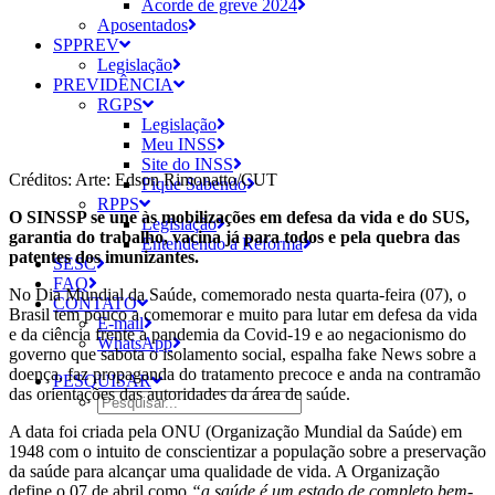
Acorde de greve 2024
Aposentados
SPPREV
Legislação
PREVIDÊNCIA
RGPS
Legislação
Meu INSS
Site do INSS
Créditos: Arte: Edson Rimonatto/CUT
Fique Sabendo
RPPS
O SINSSP se une às mobilizações em defesa da vida e do SUS,
Legislação
garantia do trabalho, vacina já para todos e pela quebra das
Entendendo a Reforma
patentes dos imunizantes.
SESC
FAQ
No Dia Mundial da Saúde, comemorado nesta quarta-feira (07), o
CONTATO
Brasil tem pouco a comemorar e muito para lutar em defesa da vida
E-mail
e da ciência frente a pandemia da Covid-19 e ao negacionismo do
WhatsApp
governo que sabota o isolamento social, espalha fake News sobre a
doença, faz propaganda do tratamento precoce e anda na contramão
PESQUISAR
das orientações das autoridades da área de saúde.
A data foi criada pela ONU (Organização Mundial da Saúde) em
1948 com o intuito de conscientizar a população sobre a preservação
da saúde para alcançar uma qualidade de vida. A Organização
define o 07 de abril como
“a saúde é um estado de completo bem-