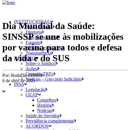
INSTITUCIONAL
Dia Mundial da Saúde:
Nossa História
Diretoria
SINSSP se une às mobilizações
Sala de Imprensa
Estatuto
por vacina para todos e defesa
Atualize seus dados
Transparência
da vida e do SUS
JURÍDICO
Sobre o Jurídico
Ações
Consulta TRFs
Por:
Redação SINSSP
Notícias – Giro pelo Judiciário
6 de abril de 2021
INSS
Legislação
GEAP
Conselhos
História
Notícias
Saúde do Servidor
Previdência complementar
ACORDOS